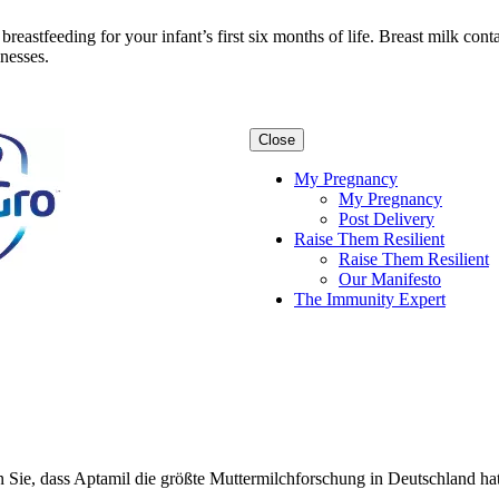
eastfeeding for your infant’s first six months of life. Breast milk cont
lnesses.
Close
My Pregnancy
My Pregnancy
Post Delivery
Raise Them Resilient
Raise Them Resilient
Our Manifesto
The Immunity Expert
 Sie, dass Aptamil die größte Muttermilchforschung in Deutschland hat